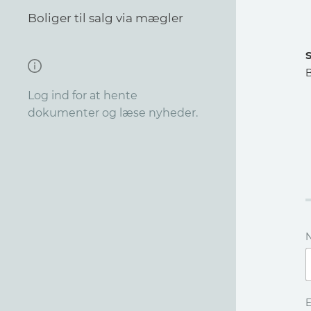
Boliger til salg via mægler
Log ind for at hente
dokumenter og læse nyheder.
E