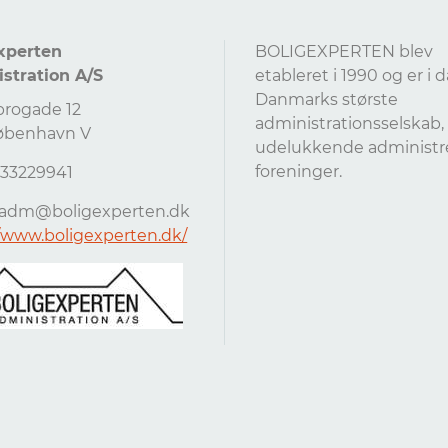
xperten
BOLIGEXPERTEN blev
stration A/S
etableret i 1990 og er i 
Danmarks største
brogade 12
administrationsselskab
øbenhavn V
udelukkende administr
foreninger.
4533229941
adm@boligexperten.dk
//www.boligexperten.dk/