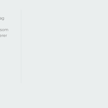
dag
, som
erer