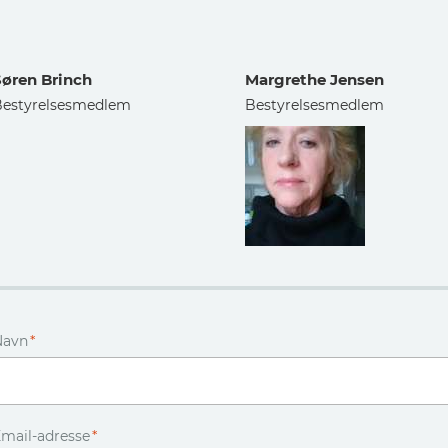
Søren Brinch
Margrethe Jensen
Bestyrelsesmedlem
Bestyrelsesmedlem
Navn
*
mail-adresse
*