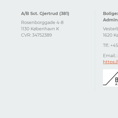
A/B Sct. Gjertrud (381)
Bolige
Admini
Rosenborggade 4-8
1130 København K
Vester
CVR: 34752389
1620 K
Tlf.: +
Email.:
https: